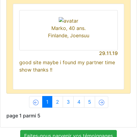
Marko, 40 ans.
Finlande, Joensuu
29.11.19
good site maybe i found my partner time
show thanks !!
(current)
1
2
3
4
5
page 1 parmi 5
Faites-nous parvenir vos témoignages