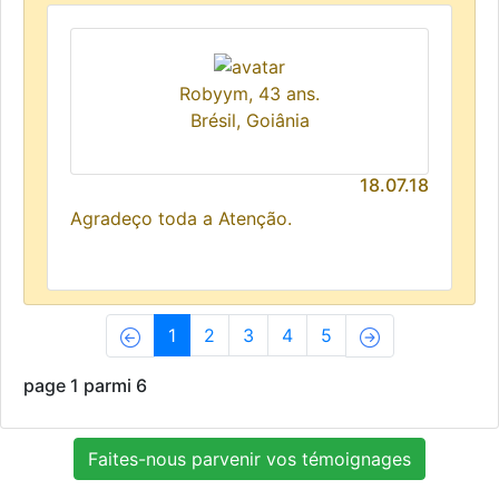
Robyym, 43 ans.
Brésil, Goiânia
18.07.18
Agradeço toda a Atenção.
(current)
1
2
3
4
5
page 1 parmi 6
Faites-nous parvenir vos témoignages