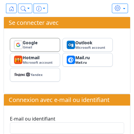
Se connecter avec
Outlook
Google
Microsoft account
Gmail
Hotmail
Mail.ru
Microsoft account
Mail.ru
Yandex ID
Yandex
Connexion avec e-mail ou identifiant
E-mail ou identifiant