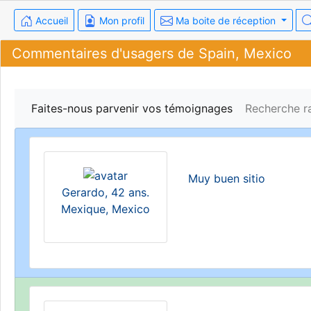
Accueil
Mon profil
Ma boite de réception
Commentaires d'usagers de Spain, Mexico
Faites-nous parvenir vos témoignages
Recherche r
Muy buen sitio
Gerardo, 42 ans.
Mexique, Mexico