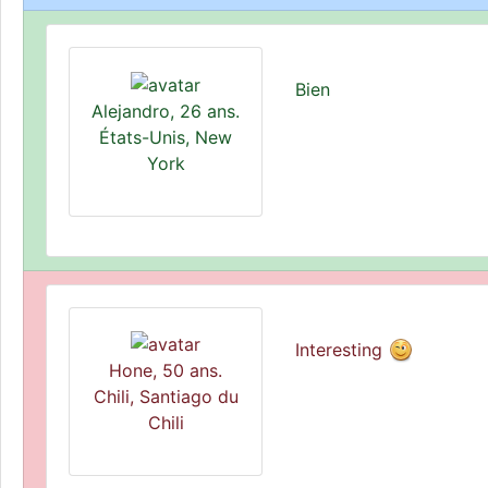
Bien
Alejandro, 26 ans.
États-Unis, New
York
Interesting
Hone, 50 ans.
Chili, Santiago du
Chili