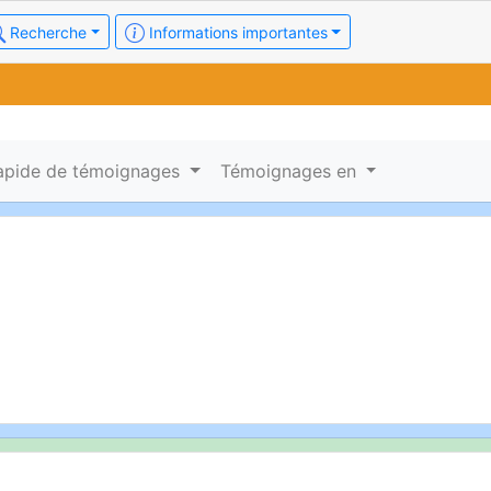
Recherche
Informations importantes
apide de témoignages
Témoignages en