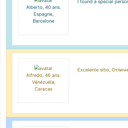
I found a special perso
Alberto, 40 ans.
Espagne,
Barcelone
Excelente sitio, Отли
Alfredo, 46 ans.
Vénézuéla,
Caracas