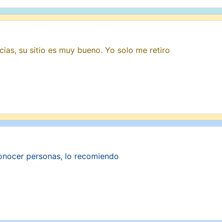
ias, su sitio es muy bueno. Yo solo me retiro
conocer personas, lo recomiendo