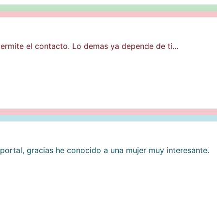
ermite el contacto. Lo demas ya depende de ti...
 portal, gracias he conocido a una mujer muy interesante.