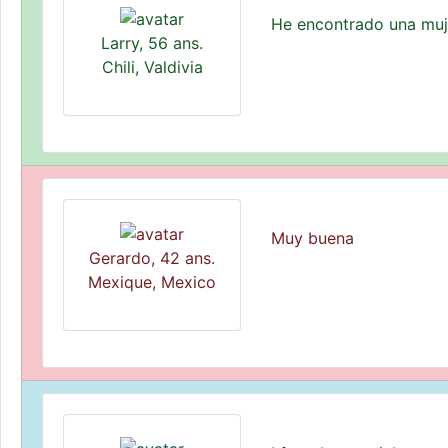
He encontrado una muje
Larry, 56 ans.
Chili, Valdivia
Muy buena
Gerardo, 42 ans.
Mexique, Mexico